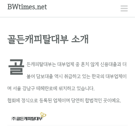
컨
BWtimes.net
텐
주
츠
메
로
뉴
골든캐피탈대부 소개
건
너
뛰
골
기
든캐피탈대부는 대부업체 중 흔치 않게 신용대출과 더
불어 담보대출 역시 취급하고 있는 한국의 대부업체이
며 서울 강남구 테헤란로에 위치하고 있습니다.
협회에 정식으로 등록된 업체이며 당연히 합법적인 곳이예요.