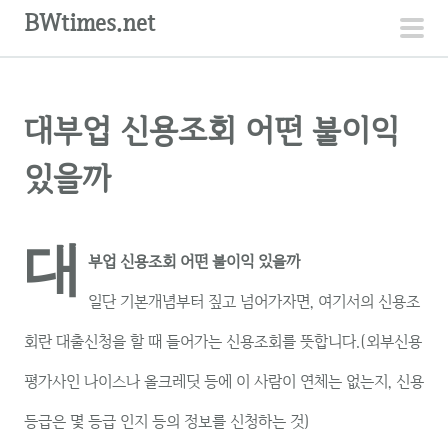
컨
BWtimes.net
텐
주
츠
메
로
뉴
대부업 신용조회 어떤 불이익
건
너
있을까
뛰
기
대
부업 신용조회 어떤 불이익 있을까
일단 기본개념부터 짚고 넘어가자면, 여기서의 신용조
회란 대출신청을 할 때 들어가는 신용조회를 뜻합니다.(외부신용
평가사인 나이스나 올크레딧 등에 이 사람이 연체는 없는지, 신용
등급은 몇 등급 인지 등의 정보를 신청하는 것)