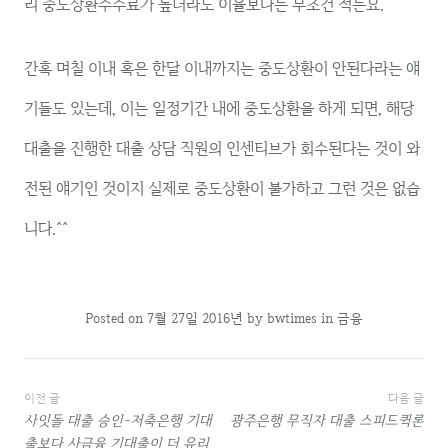
리 중도상환수수료가 높더라도 이율보다는 무조건 적든요.
간혹 며칠 이내 혹은 한달 이내까지는 중도상환이 안된다라는 얘
기들도 있는데, 이는 일정기간 내에 중도상환을 하게 되면, 해당
대출을 진행한 대출 상담 직원의 인센티브가 회수된다는 것이 와
전된 얘기인 것이지 실제로 중도상환이 불가하고 그런 것은 없습
니다.^^
Posted on
7월 27일 2016년
by
bwtimes
in
금융
글
이전 글
다음 글
사잇돌 대출 승인-저축은행 기대
광주은행 무직자 대출 스피드퀵론
내
출보다 사금융 기대출이 더 유리