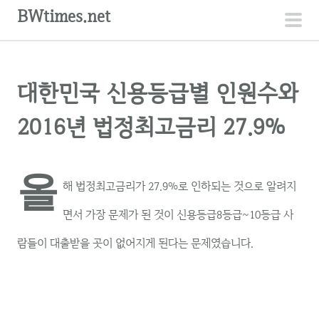
컨
BWtimes.net
텐
주
츠
메
로
뉴
대한민국 신용등급별 인원수와
건
너
2016년 법정최고금리 27.9%
뛰
기
올
해 법정최고금리가 27.9%로 인하되는 것으로 알려지
면서 가장 문제가 된 것이 신용등급8등급~10등급 사
람들이 대출받을 곳이 없어지게 된다는 문제였습니다.