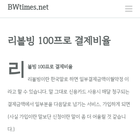
컨
BWtimes.net
텐
주
츠
메
로
뉴
리볼빙 100프로 결제비율
건
너
뛰
리
기
볼빙 100프로 결제비율
리볼빙이란 한국말로 하면 일부결제금액이월약정 이
라고 할 수 있습니다. 말 그대로 신용카드 사용시 매달 청구되는
결제금액에서 일부분을 다음달로 넘기는 서비스. 가입하게 되면
(사실 가입이란 말보단 신청이란 말이 좀 더 어울릴 것 같습니
다.)