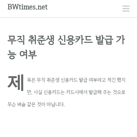
컨
BWtimes.net
텐
주
츠
메
로
뉴
무직 취준생 신용카드 발급 가
건
너
능 여부
뛰
기
제
목은 무직 취준생 신용카드 발급 여부라고 적긴 했지
만, 사실 신용카드는 카드사에서 발급해 주는 것으로
무슨 벼슬 같은 것이 아닙니다.