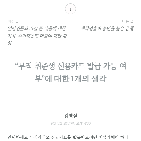
1
글
이전 글
다음 글
일반인들의 가장 큰 대출에 대한
새희망홀씨 승인율 높은 은행
내
착각-주거래은행 대출에 대한 환
상
비
게
“
무직 취준생 신용카드 발급 가능 여
이
부
”에 대한 1개의 생각
션
김영실
9월 1일 2017년, 오후 4:30
안녕하세요 무직자데요 신용카트를 발급받으려면 어떻게해야 하나