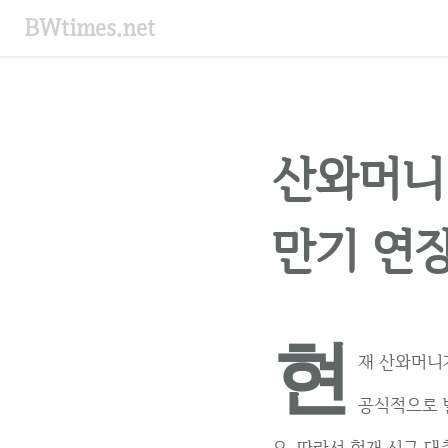
컨
BWtimes.net
텐
츠
로
건
너
산와머니
뛰
기
만기 연
현
재 산와머니
공식적으로 
요, 따라서 현재 신규 