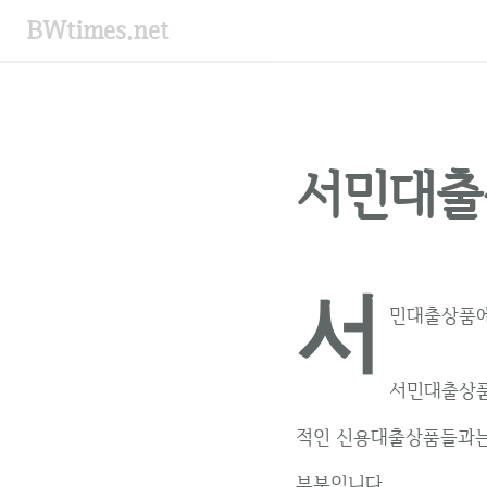
컨
BWtimes.net
텐
츠
로
건
너
서민대출
뛰
기
서
민대출상품에
서민대출상품
적인 신용대출상품들과는 
부분입니다.