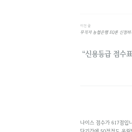
이전 글
글
무직자 농협은행 EQ론 신청하
내
“
신용등급 점수표
비
게
이
션
나이스 점수가 617점입니
단기간에 50점정도 올