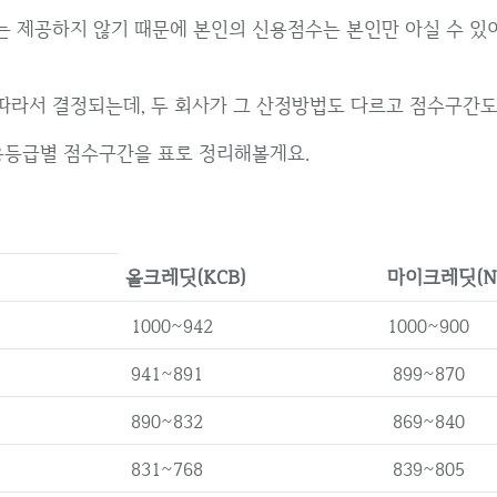
 제공하지 않기 때문에 본인의 신용점수는 본인만 아실 수 있
라서 결정되는데, 두 회사가 그 산정방법도 다르고 점수구간도
용등급별 점수구간을 표로 정리해볼게요.
올크레딧(KCB)
마이크레딧(NI
1000~942
1000~900
941~891
899~870
890~832
869~840
831~768
839~805