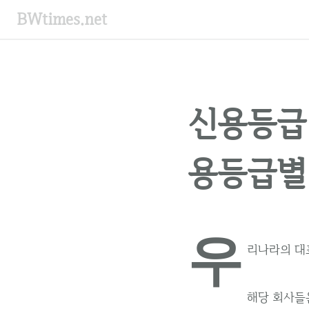
컨
BWtimes.net
텐
츠
로
건
너
신용등급
뛰
기
용등급별
우
리나라의 대
해당 회사들