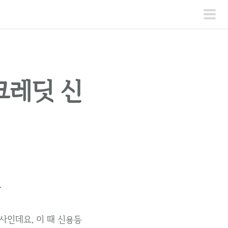
주
메
뉴
크레딧 신
.
인데요, 이 때 신용등