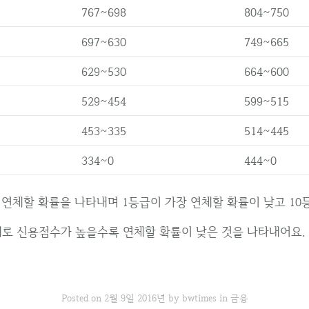
767~698
804~750
697~630
749~665
629~530
664~600
529~454
599~515
453~335
514~445
334~0
444~0
 연체할 확률을 나타내며 1등급이 가장 연체할 확률이 낮고 10
대로 신용점수가 높을수록 연체할 확률이 낮은 것을 나타내어요.
Posted on
2월 9일 2016년
by
bwtimes
in
금융