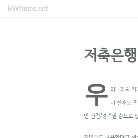
컨
BWtimes.net
텐
츠
로
건
너
저축은행 
뛰
기
우
리나라의 저축
이 현재도 전
인 인천/경기권 순으로 
지역으로 구분한다고 해서