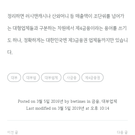
정리하면 러시앤캐시나 산와머니 등 매출액이 조단위를 넘어가
는 대형업체들과 구분하는 차원에서 제4금융이라는 용어를 쓰기
도 하나, 정확하게는 대한민국엔 제3금융권 업체들까지만 있습니
다.
대부
대부업
대부업체
사금융
제4금융권
Posted on
3월 5일 2016년
by
bwtimes
in
금융
,
대부업체
Last modified on 3월 5일 2019년 at 오후 10:14
글
이전 글
다음 글