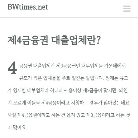
컨
BWtimes.net
텐
주
츠
메
로
뉴
제4금융권 대출업체란?
건
너
뛰
4
기
금융권 대출업체란 제3금융권인 대부업체들 가운데에서
규모가 작은 업체들을 주로 일컫는 말입니다. 원래는 규모
가 영세한 대부업체라 하더라도 용어상 제3금융이 맞지만, 왜인
지 모르게 이들을 제4금융이라고 지칭하는 경우가 많아졌는데요,
사실 제4금융권이라고 하는 건 옳지 않고 제3금융이라고 하는 것
이 맞아요.