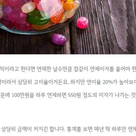
이익이라고 한다면 연체한 날수만큼 칼같이 연체이자를 물어야 한
이상이라서 상당히 고이율이거든요. 하지만 연이율 20%가 높아보
 때문에 100만원을 하루 연체하면 550원 정도의 이자가 나가는
 상당히 금액이 커지긴 합니다. 통계를 보면 매년 딱 하루만 연