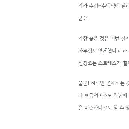
자가 수십~수백억에 달하
군요.
가장 좋은 것은 매번 철
하루정도 연체했다고 하더
신경쓰는 스트레스가 훨
물론! 하루만 연체하는 
나 현금서비스도 일년에 
은 비슷하다고도 할 수 있