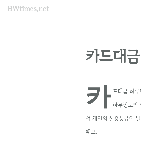
컨
BWtimes.net
텐
츠
로
건
너
카드대금
뛰
기
카
드대금 하루
하루정도의 
서 개인의 신용등급이 떨
예요.