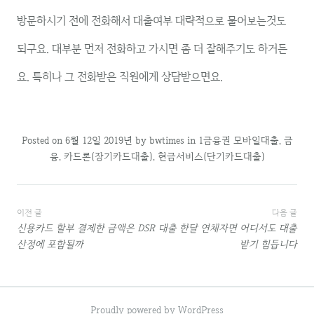
방문하시기 전에 전화해서 대출여부 대략적으로 물어보는것도
되구요. 대부분 먼저 전화하고 가시면 좀 더 잘해주기도 하거든
요. 특히나 그 전화받은 직원에게 상담받으면요.
Posted on
6월 12일 2019년
by
bwtimes
in
1금융권 모바일대출
,
금
융
,
카드론(장기카드대출)
,
현금서비스(단기카드대출)
글
이전 글
다음 글
신용카드 할부 결제한 금액은 DSR
대출 한달 연체자면 어디서도 대출
내
산정에 포함될까
받기 힘듭니다
비
게
Proudly powered by WordPress