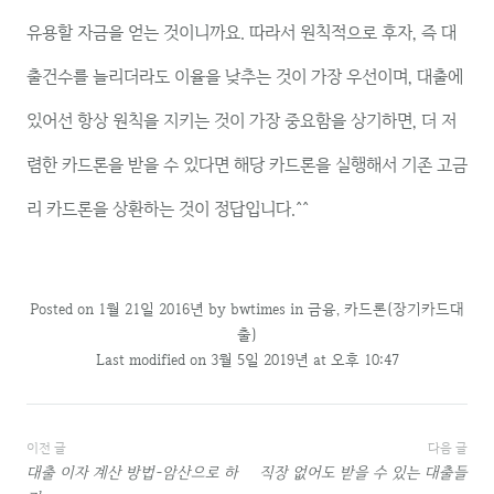
유용할 자금을 얻는 것이니까요. 따라서 원칙적으로 후자, 즉 대
출건수를 늘리더라도 이율을 낮추는 것이 가장 우선이며, 대출에
있어선 항상 원칙을 지키는 것이 가장 중요함을 상기하면, 더 저
렴한 카드론을 받을 수 있다면 해당 카드론을 실행해서 기존 고금
리 카드론을 상환하는 것이 정답입니다.^^
Posted on
1월 21일 2016년
by
bwtimes
in
금융
,
카드론(장기카드대
출)
Last modified on 3월 5일 2019년 at 오후 10:47
글
이전 글
다음 글
대출 이자 계산 방법-암산으로 하
직장 없어도 받을 수 있는 대출들