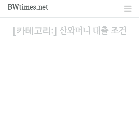
컨
BWtimes.net
텐
주
츠
메
[카테고리:]
산와머니 대출 조건
로
뉴
건
너
뛰
기