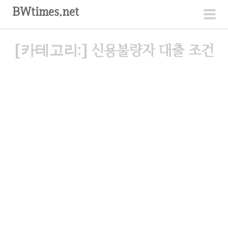
컨
BWtimes.net
텐
주
츠
메
[카테고리:]
신용불량자 대출 조건
로
뉴
건
너
뛰
기