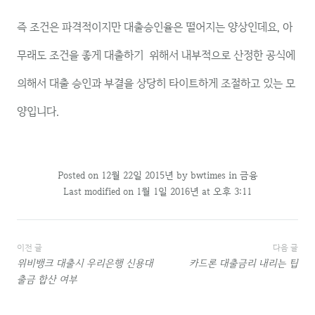
즉 조건은 파격적이지만 대출승인율은 떨어지는 양상인데요, 아
무래도 조건을 좋게 대출하기 위해서 내부적으로 산정한 공식에
의해서 대출 승인과 부결을 상당히 타이트하게 조절하고 있는 모
양입니다.
Posted on
12월 22일 2015년
by
bwtimes
in
금융
Last modified on 1월 1일 2016년 at 오후 3:11
글
이전 글
다음 글
위비뱅크 대출시 우리은행 신용대
카드론 대출금리 내리는 팁
내
출금 합산 여부
비