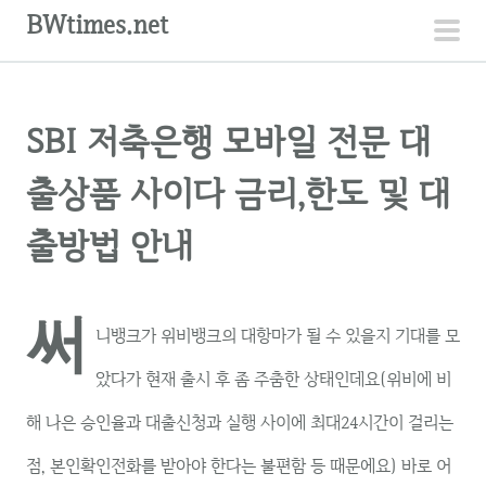
컨
BWtimes.net
텐
주
츠
메
로
뉴
SBI 저축은행 모바일 전문 대
건
너
출상품 사이다 금리,한도 및 대
뛰
기
출방법 안내
써
니뱅크가 위비뱅크의 대항마가 될 수 있을지 기대를 모
았다가 현재 출시 후 좀 주춤한 상태인데요(위비에 비
해 나은 승인율과 대출신청과 실행 사이에 최대24시간이 걸리는
점, 본인확인전화를 받아야 한다는 불편함 등 때문에요) 바로 어