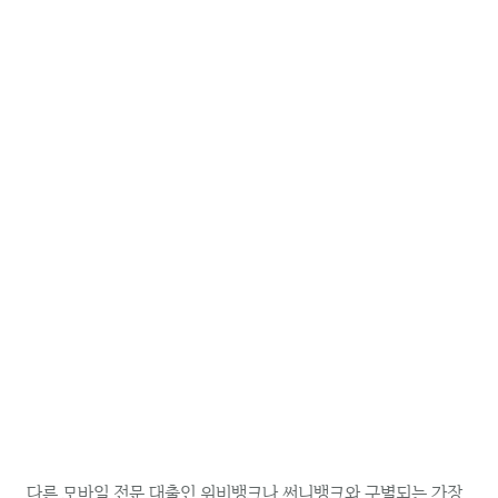
다른 모바일 전문 대출인 위비뱅크나 써니뱅크와 구별되는 가장