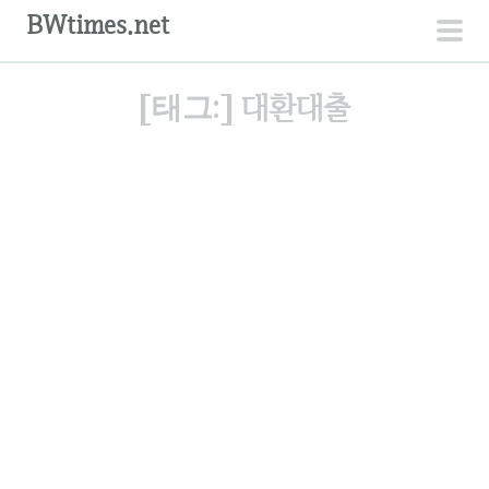
컨
BWtimes.net
텐
주
츠
메
[태그:]
대환대출
로
뉴
건
너
뛰
기