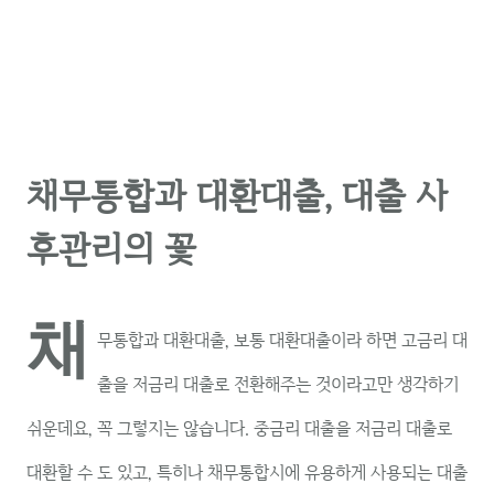
채무통합과 대환대출, 대출 사
후관리의 꽃
채
무통합과 대환대출, 보통 대환대출이라 하면 고금리 대
출을 저금리 대출로 전환해주는 것이라고만 생각하기
쉬운데요, 꼭 그렇지는 않습니다. 중금리 대출을 저금리 대출로
대환할 수 도 있고, 특히나 채무통합시에 유용하게 사용되는 대출