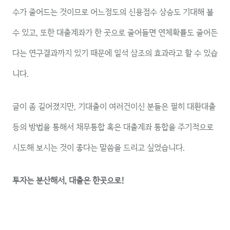
수가 줄어드는 것이므로 어느정도의 신용점수 상승도 기대해 볼
수 있고, 또한 대출계좌가 한 곳으로 줄어들면 연체확률도 줄어든
다는 연구결과까지 있기 때문에 일석 삼조의 효과라고 할 수 있습
니다.
글이 좀 길어졌지만, 기대출이 여러건이신 분들은 필히 대환대출
등의 방법을 통해서 채무통합 혹은 대출계좌 통합을 주기적으로
시도해 보시는 것이 좋다는 말씀을 드리고 싶었습니다.
투자는 분산해서, 대출은 한곳으로!