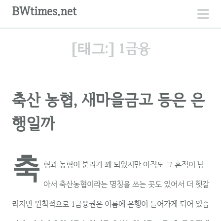
컨
BWtimes.net
텐
주
츠
메
[태그:]
1금융
로
뉴
건
너
뛰
축산 농협, 새마을금고 등은 은
기
행일까
축
협과 농협이 분리가 꽤 되었지만 아직도 그 흔적이 남
아서 축산농협이라는 명칭을 쓰는 곳도 있어서 더 헷갈
리지만 원칙적으로 1금융권은 이름에 은행이 들어가게 되어 있습