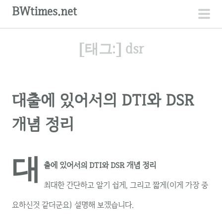
컨
BWtimes.net
텐
주
츠
메
[태그:]
dsr
로
뉴
건
너
뛰
대출에 있어서의 DTI와 DSR
기
개념 정리
대
출에 있어서의 DTI와 DSR 개념 정리
최대한 간단하고 알기 쉽게, 그리고 짧게(이게 가장 중
요하신것 같더군요) 설명해 보겠습니다.