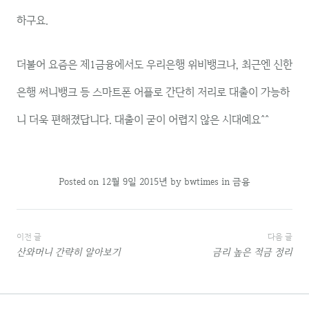
하구요.
더불어 요즘은 제1금융에서도 우리은행 위비뱅크나, 최근엔 신한
은행 써니뱅크 등 스마트폰 어플로 간단히 저리로 대출이 가능하
니 더욱 편해졌답니다. 대출이 굳이 어렵지 않은 시대예요^^
Posted on
12월 9일 2015년
by
bwtimes
in
금융
글
이전 글
다음 글
산와머니 간략히 알아보기
금리 높은 적금 정리
내
비