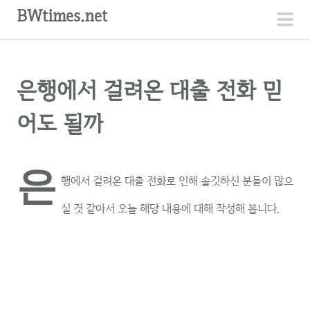
컨
BWtimes.net
텐
주
츠
메
로
뉴
은행에서 걸려온 대출 전화 믿
건
너
어도 될까
뛰
기
은
행에서 걸려온 대출 전화로 인해 솔깃하신 분들이 많으
실 것 같아서 오늘 해당 내용에 대해 작성해 봅니다.