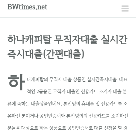
컨
BWtimes.net
텐
주
츠
메
로
뉴
하나캐피탈 무직자대출 실시간
건
너
즉시대출(간편대출)
뛰
기
하
나캐피탈의 무직자 대출 상품인 실시간즉시대출. 대표
적인 2금융권 무직자 대출인 신용카드 소지자 대출 분
류에 속하는 대출상품인데요, 본인명의 휴대폰 및 신용카드를 소
유하신 분이거나 공인인증서와 본인명의의 신용카드를 소지하신
분들을 대상으로 하는 상품으로 공인인증서로 대출 신청을 할 경