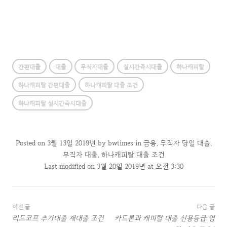
간편대출
대출
무직자대출
실시간즉시대출
하나캐피탈
하나캐피탈 간편대출
하나캐피탈 대출 조건
하나캐피탈 실시간즉시대출
Posted on
3월 13일 2019년
by
bwtimes
in
금융
,
무직자 당일 대출
,
무직자 대출
,
하나캐피탈 대출 조건
Last modified on 3월 20일 2019년 at 오전 3:30
글
이전 글
다음 글
리드코프 추가대출 재대출 조건
카드론과 캐피탈 대출 신용등급 영